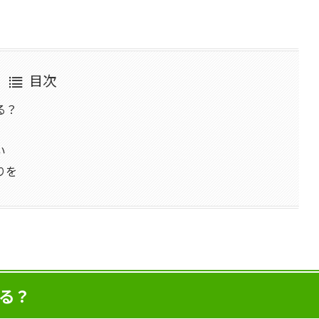
目次
る？
い
りを
る？