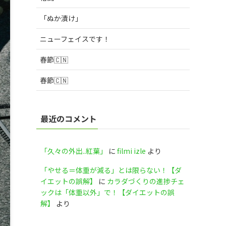
「ぬか漬け」
ニューフェイスです！
春節🇨🇳
春節🇨🇳
最近のコメント
「久々の外出..紅葉」
に
filmi izle
より
「やせる＝体重が減る」とは限らない！【ダ
イエットの誤解】
に
カラダづくりの進捗チェ
ックは「体重以外」で！【ダイエットの誤
解】
より