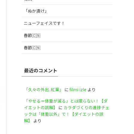
「ぬか漬け」
ニューフェイスです！
春節🇨🇳
春節🇨🇳
最近のコメント
「久々の外出..紅葉」
に
filmi izle
より
「やせる＝体重が減る」とは限らない！【ダ
イエットの誤解】
に
カラダづくりの進捗チェ
ックは「体重以外」で！【ダイエットの誤
解】
より