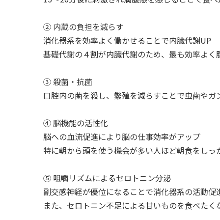
② 内蔵の負担を減らす
消化器系を効率よく働かせることで内臓代謝UP
基礎代謝の４割が内臓代謝のため、最も効率よく
③ 殺菌・抗菌
口腔内の菌を殺し、繁殖を減らすことで虫歯やガ
④ 脳機能の活性化
脳への血流促進により脳の仕事効率がアップ
特に朝から頭を使う機会が多い人ほど朝食をしっ
⑤ 咀嚼リズムによるセロトニン分泌
副交感神経が優位になることで消化器系の活動促
また、セロトニン不足による甘いものを食べたく