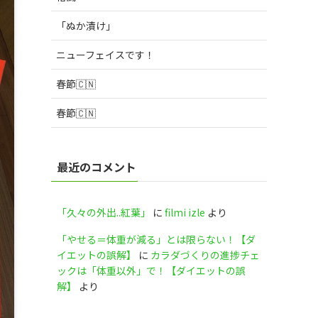
「ぬか漬け」
ニューフェイスです！
春節🇨🇳
春節🇨🇳
最近のコメント
「久々の外出..紅葉」
に
filmi izle
より
「やせる＝体重が減る」とは限らない！【ダ
イエットの誤解】
に
カラダづくりの進捗チェ
ックは「体重以外」で！【ダイエットの誤
解】
より