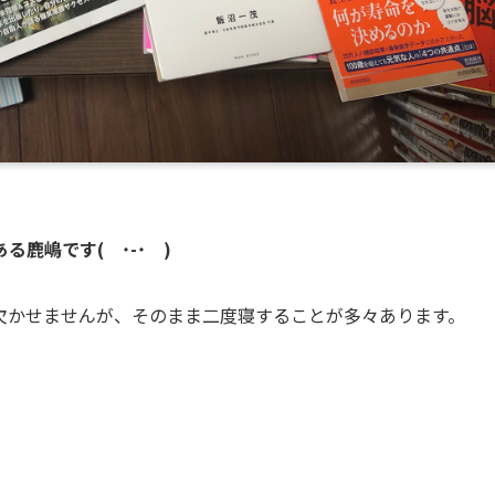
ある鹿嶋です
(
˙-˙
)
欠かせませんが、そのまま二度寝することが多々あります。