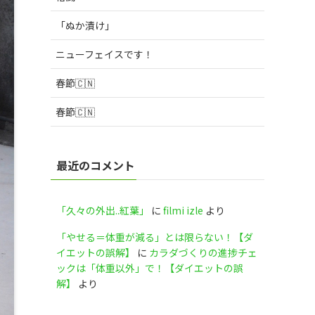
「ぬか漬け」
ニューフェイスです！
春節🇨🇳
春節🇨🇳
最近のコメント
「久々の外出..紅葉」
に
filmi izle
より
「やせる＝体重が減る」とは限らない！【ダ
イエットの誤解】
に
カラダづくりの進捗チェ
ックは「体重以外」で！【ダイエットの誤
解】
より