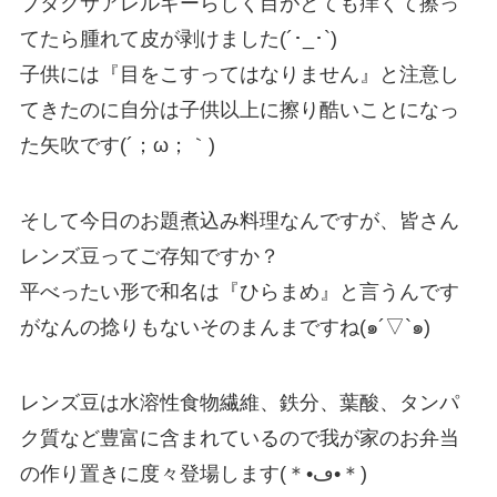
ブタクサアレルギーらしく目がとても痒くて擦っ
てたら腫れて皮が剥けました(´･_･`)
子供には『目をこすってはなりません』と注意し
てきたのに自分は子供以上に擦り酷いことになっ
た矢吹です(´；ω；｀)
そして今日のお題煮込み料理なんですが、皆さん
レンズ豆ってご存知ですか？
平べったい形で和名は『ひらまめ』と言うんです
がなんの捻りもないそのまんまですね(๑´▽`๑)
レンズ豆は水溶性食物繊維、鉄分、葉酸、タンパ
ク質など豊富に含まれているので我が家のお弁当
の作り置きに度々登場します(＊•ڡ•＊)