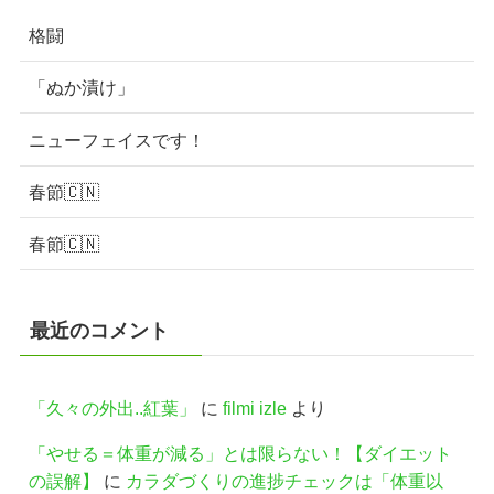
格闘
「ぬか漬け」
ニューフェイスです！
春節🇨🇳
春節🇨🇳
最近のコメント
「久々の外出..紅葉」
に
filmi izle
より
「やせる＝体重が減る」とは限らない！【ダイエット
の誤解】
に
カラダづくりの進捗チェックは「体重以