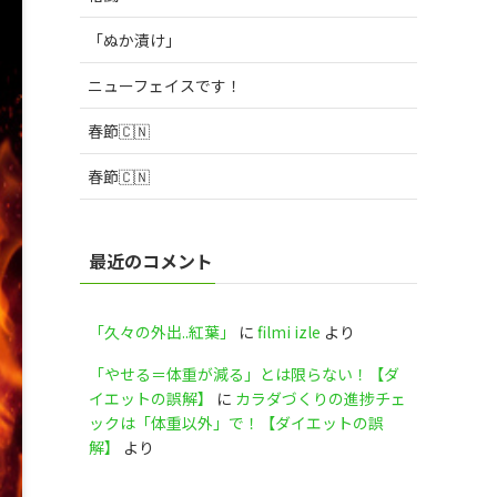
「ぬか漬け」
ニューフェイスです！
春節🇨🇳
春節🇨🇳
最近のコメント
「久々の外出..紅葉」
に
filmi izle
より
「やせる＝体重が減る」とは限らない！【ダ
イエットの誤解】
に
カラダづくりの進捗チェ
ックは「体重以外」で！【ダイエットの誤
解】
より