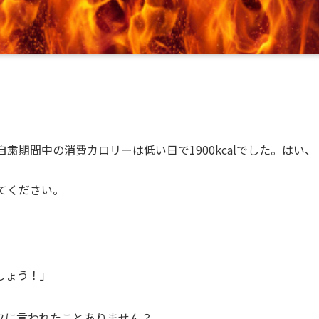
。
、自粛期間中の消費カロリーは低い日で1900kcalでした。はい、
てください。
しょう！」
フに言われたことありません？