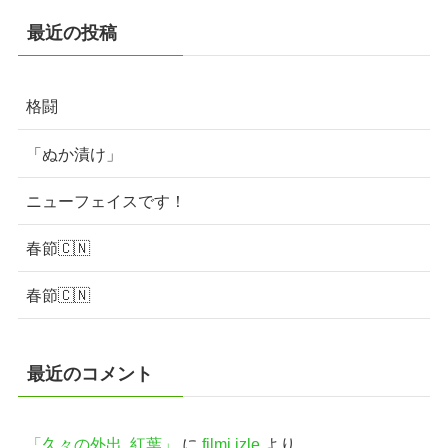
最近の投稿
格闘
「ぬか漬け」
ニューフェイスです！
春節🇨🇳
春節🇨🇳
最近のコメント
「久々の外出..紅葉」
に
filmi izle
より