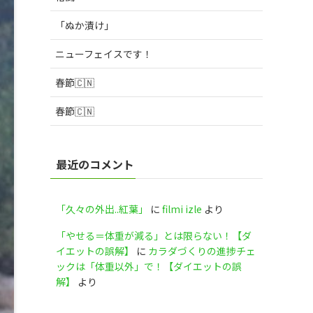
「ぬか漬け」
ニューフェイスです！
春節🇨🇳
春節🇨🇳
最近のコメント
「久々の外出..紅葉」
に
filmi izle
より
「やせる＝体重が減る」とは限らない！【ダ
イエットの誤解】
に
カラダづくりの進捗チェ
ックは「体重以外」で！【ダイエットの誤
解】
より