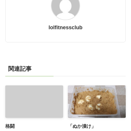
lolfitnessclub
関連記事
格闘
「ぬか漬け」