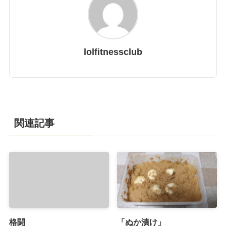
lolfitnessclub
関連記事
格闘
「ぬか漬け」