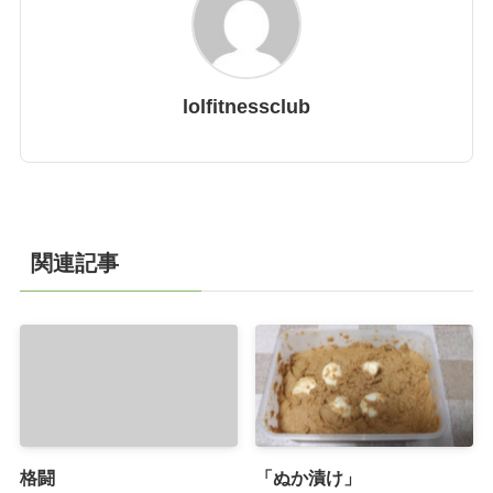
lolfitnessclub
関連記事
格闘
「ぬか漬け」