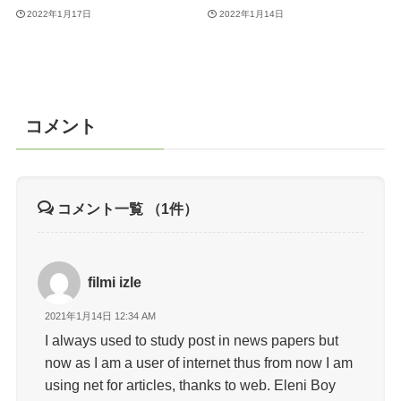
2022年1月17日
2022年1月14日
コメント
コメント一覧
（1件）
filmi izle
2021年1月14日 12:34 AM
I always used to study post in news papers but
now as I am a user of internet thus from now I am
using net for articles, thanks to web. Eleni Boy