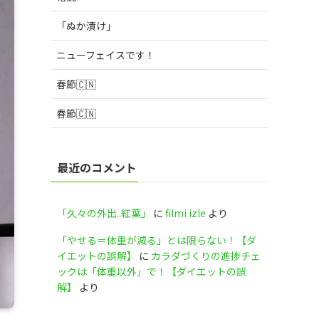
「ぬか漬け」
ニューフェイスです！
春節🇨🇳
春節🇨🇳
最近のコメント
「久々の外出..紅葉」
に
filmi izle
より
「やせる＝体重が減る」とは限らない！【ダ
イエットの誤解】
に
カラダづくりの進捗チェ
ックは「体重以外」で！【ダイエットの誤
解】
より