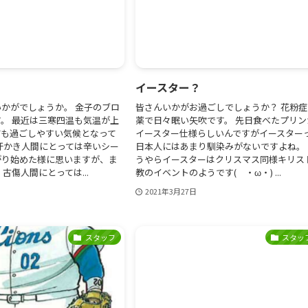
」
イースター？
かがでしょうか。 金子のブロ
皆さんいかがお過ごしでしょうか？ 花粉症
。 最近は三寒四温も気温が上
薬で日々眠い矢吹です。 先日食べたプリン
ても過ごしやすい気候となって
イースター仕様らしいんですがイースター
汗かき人間にとっては辛いシー
日本人にはあまり馴染みがないですよね。 
がり始めた様に思いますが、ま
うやらイースターはクリスマス同様キリス
古傷人間にとっては...
教のイベントのようです( ・ω・) ...
2021年3月27日
スタッフ
スタッ