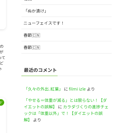
「ぬか漬け」
ニューフェイスです！
春節🇨🇳
の
春節🇨🇳
が
って
ど
ト
最近のコメント
「久々の外出..紅葉」
に
filmi izle
より
「やせる＝体重が減る」とは限らない！【ダ
フ
イエットの誤解】
に
カラダづくりの進捗チェ
ックは「体重以外」で！【ダイエットの誤
解】
より