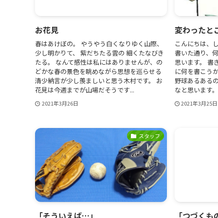
お花見
変わったと
春はあけぼの。 やうやう白くなりゆく山際、
こんにちは、し
少し明かりて、 紫だちたる雲の 細くたなびき
書いた通り、何
たる。 なんて感性は私にはありませんが、の
思います。 書
どかな春の景色を眺めながら思想を巡らせる
に何を書こう
清少納言が少し羨ましいと思う木村です。 お
野球あるある
花見は今週までが山場だそうです...
なと思います。 
2021年3月26日
2021年3月25日
スタッフ
「そういえば…」
「つづくも