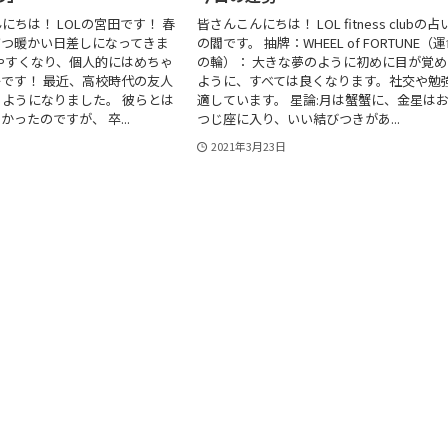
にちは！ LOLの宮田です！ 春
皆さんこんにちは！ LOL fitness clubの
ずつ暖かい日差しになってきま
の閻です。 抽牌：WHEEL of FORTUNE（
やすくなり、個人的にはめちゃ
の輪）： 大きな夢のように初めに目が覚め
です！ 最近、高校時代の友人
ように、すべては良くなります。社交や勉
ようになりました。 彼らとは
適しています。 星論:月は蟹蟹に、金星は
ったのですが、 卒...
つじ座に入り、いい結びつきがあ...
2021年3月23日