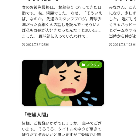
春のお彼岸最終日。 お墓参りに行ってきた日
みなさん、こん
熊です。 桜。綺麗でした。 なぜ、「そういえ
になり、少し
ば」なのか。 先週のスタッフブログ。野球少
した。 過ごし
年だった真銅くんの話しを読んで…そういえ
くちゃハッピー
ば私も野球が大好きだったんだ！と思い出し
とゲームをする
ました。 野球部に入っていたわけで...
当時から仲がよか
2021年3月25日
2021年3月23日
スタッフ
「乾燥人間」
皆様、ご機嫌いかがでしょうか。 金子でござ
います。 そろそろ、タイトルのネタが尽きて
被りだす頃合いかと思いますがご愛嬌でお願