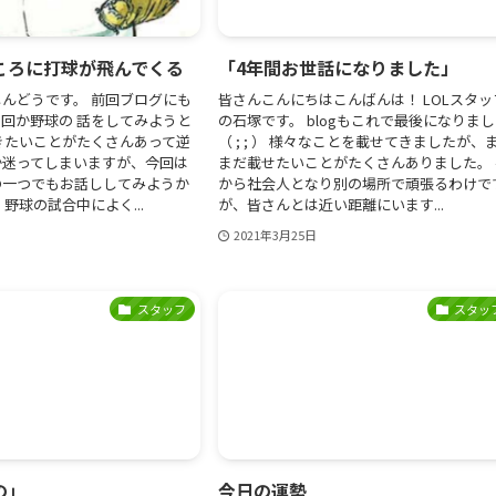
ころに打球が飛んでくる
「4年間お世話になりました」
んどうです。 前回ブログにも
皆さんこんにちはこんばんは！ LOLスタッ
回か野球の 話をしてみようと
の石塚です。 blogもこれで最後になりま
きたいことがたくさんあって逆
（ ; ; ） 様々なことを載せてきましたが、
か迷ってしまいますが、今回は
まだ載せたいことがたくさんありました。 
の一つでもお話ししてみようか
から社会人となり別の場所で頑張るわけで
野球の試合中によく...
が、皆さんとは近い距離にいます...
2021年3月25日
スタッフ
スタッ
の」
今日の運勢