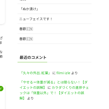
「ぬか漬け」
ニューフェイスです！
春節🇨🇳
ざ
春節🇨🇳
ま
な
節
最近のコメント
「久々の外出..紅葉」
に
filmi izle
より
「やせる＝体重が減る」とは限らない！【ダ
イエットの誤解】
に
カラダづくりの進捗チェ
グ
ックは「体重以外」で！【ダイエットの誤
解】
より