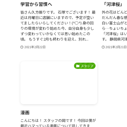
学習から習慣へ
「河津桜」
皆さん久方振りです。 石塚でございます！ 最
外の花はどん
近は月曜日に店舗にいますので、予定が空い
だんだん春な感
てましたらいらしてください！(^○^) 身の回
白い富士山が
りの環境が変わり始めた今、自分自身も少し
ら…ちょいち
ずつ変わっていかなくては思い始めたこの
「河津桜」は
頃。 もうすぐ2月も終わりを迎え、別れ...
す。 静岡県河津
2021年2月22日
2021年2月21日
スタッフ
漫画
こんにちは！ スタッフの岡です！ 今回は僕が
最近ハマっている漫画について話してきま