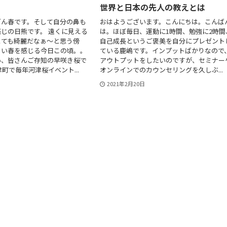
世界と日本の先人の教えとは
どん春です。そして自分の鼻も
おはようございます。こんにちは。こんば
じの日熊です。 遠くに見える
は。ほぼ毎日、運動に1時間、勉強に2時間
とても綺麗だなぁ～と思う傍
自己成長というご褒美を自分にプレゼント
ょい春を感じる今日この頃。。
ている鹿嶋です。インプットばかりなので
い、皆さんご存知の早咲き桜で
アウトプットをしたいのですが、セミナー
町で毎年河津桜イベント...
オンラインでのカウンセリングを久しぶ...
2021年2月20日