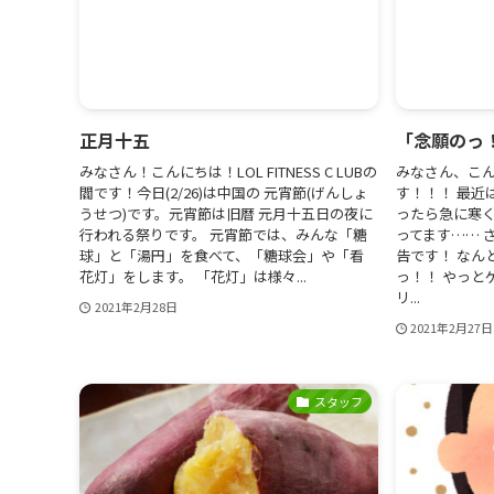
正月十五
「念願のっ
みなさん！こんにちは！LOL FITNESS C LUBの
みなさん、こん
閻です！今日(2/26)は中国の 元宵節(げんしょ
す！！！ 最近
うせつ)です。元宵節は旧暦 元月十五日の夜に
ったら急に寒く
行われる祭りです。 元宵節では、みんな「糖
ってます…… 
球」と「湯円」を食べて、「糖球会」や「看
告です！ なん
花灯」をします。 「花灯」は様々...
っ！！ やっと
リ...
2021年2月28日
2021年2月27日
スタッフ