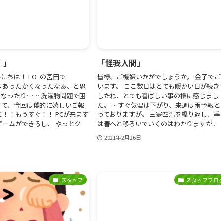
！」
「怪我人間」
にちは！ LOLの宮田で
皆様、ご機嫌いかがでしょうか。 金子でご
はあったかくなったなぁ、と思
います。 ここ数日はとても暖かい日が続き
なったり…… 洗濯物問題で困
したね、とても喜ばしい事の様に感じまし
さて、今回は僕的に嬉しいご報
た。 …すぐ気温は下がり、来週は雨予報と
と！！もうすぐ！！ PCが来ます
っておりますが。 三寒四温を繰り返し、季
ゲームができるし、 やっとク
は春へと移ろいでいくのはわかりますが...
2021年2月26日
スタッフ
スタッフブロ