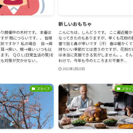
新しいおもちゃ
り開催中の木村です。 本番は
こんにちは、しんどうです。 ここ最近暖か
すが 既につらいです、、 皆様
なってきたのもありますが、早くも花粉の
状ですか？ 私の場合 目→痒
響で目と鼻が辛いです（汗） 春は暖かくて
耳→痒い、喉→痛い いつも以
持ちいい季節だとは思うのですが、花粉だ
ます。 ＱＯＬ(日常生活の質)を
は本当に克服できる気がしません。。 そん
も対策が欠かせない...
わけで、今年も今のところまだ不要不...
2021年2月23日
スタッフ
スタッ