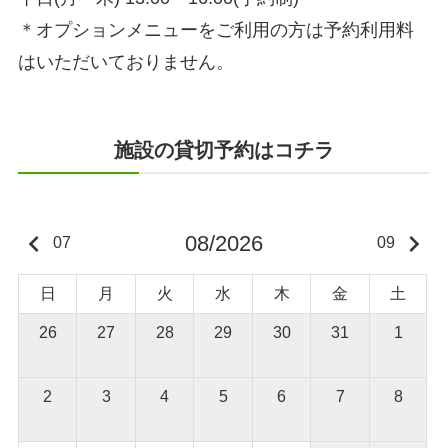
＊オプションメニューをご利用の方は予約利用料
はいただいておりません。
施設の貸切予約はコチラ
keyboard_arrow_left
keyboard_arrow_right
08/2026
07
09
日
月
火
水
木
金
土
26
27
28
29
30
31
1
2
3
4
5
6
7
8