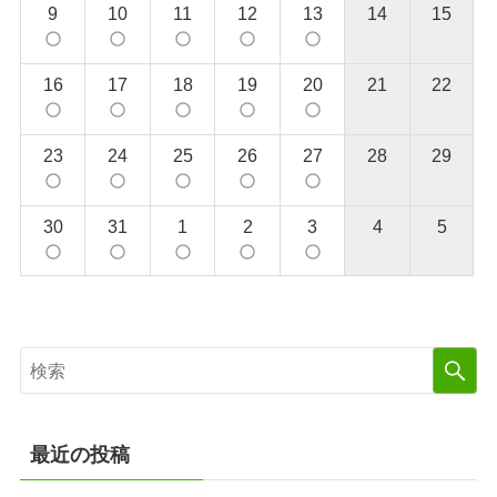
9
10
11
12
13
14
15
panorama_fish_eye
panorama_fish_eye
panorama_fish_eye
panorama_fish_eye
panorama_fish_eye
16
17
18
19
20
21
22
panorama_fish_eye
panorama_fish_eye
panorama_fish_eye
panorama_fish_eye
panorama_fish_eye
23
24
25
26
27
28
29
panorama_fish_eye
panorama_fish_eye
panorama_fish_eye
panorama_fish_eye
panorama_fish_eye
30
31
1
2
3
4
5
panorama_fish_eye
panorama_fish_eye
panorama_fish_eye
panorama_fish_eye
panorama_fish_eye
最近の投稿