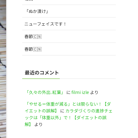
「ぬか漬け」
ニューフェイスです！
春節🇨🇳
春節🇨🇳
最近のコメント
「久々の外出..紅葉」
に
filmi izle
より
「やせる＝体重が減る」とは限らない！【ダ
イエットの誤解】
に
カラダづくりの進捗チェ
ックは「体重以外」で！【ダイエットの誤
解】
より