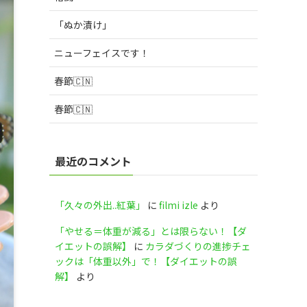
「ぬか漬け」
ニューフェイスです！
春節🇨🇳
春節🇨🇳
最近のコメント
「久々の外出..紅葉」
に
filmi izle
より
「やせる＝体重が減る」とは限らない！【ダ
イエットの誤解】
に
カラダづくりの進捗チェ
ックは「体重以外」で！【ダイエットの誤
解】
より