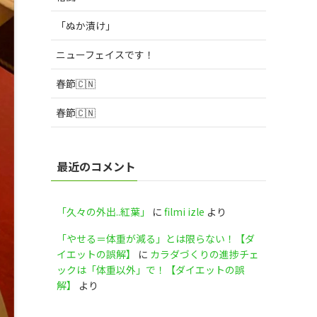
「ぬか漬け」
ニューフェイスです！
春節🇨🇳
春節🇨🇳
最近のコメント
「久々の外出..紅葉」
に
filmi izle
より
「やせる＝体重が減る」とは限らない！【ダ
イエットの誤解】
に
カラダづくりの進捗チェ
ックは「体重以外」で！【ダイエットの誤
解】
より