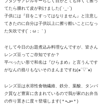
ブタクサアレルギーらしく目がとても痒くて擦っ
てたら腫れて皮が剥けました(´･_･`)
子供には『目をこすってはなりません』と注意し
てきたのに自分は子供以上に擦り酷いことになっ
た矢吹です(´；ω；｀)
そして今日のお題煮込み料理なんですが、皆さん
レンズ豆ってご存知ですか？
平べったい形で和名は『ひらまめ』と言うんです
がなんの捻りもないそのまんまですね(๑´▽`๑)
レンズ豆は水溶性食物繊維、鉄分、葉酸、タンパ
ク質など豊富に含まれているので我が家のお弁当
の作り置きに度々登場します(＊•ڡ•＊)