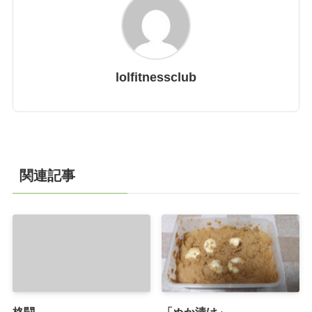
lolfitnessclub
関連記事
格闘
「ぬか漬け」