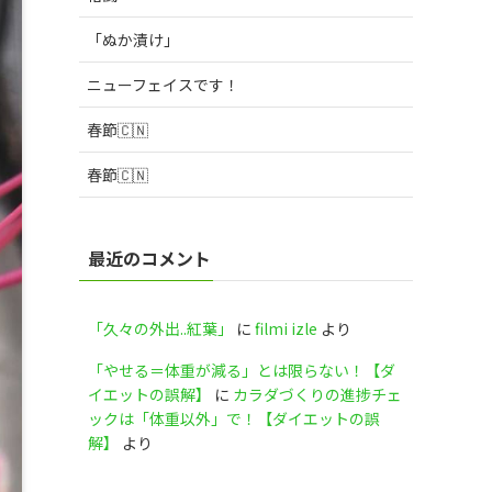
「ぬか漬け」
ニューフェイスです！
春節🇨🇳
春節🇨🇳
最近のコメント
「久々の外出..紅葉」
に
filmi izle
より
「やせる＝体重が減る」とは限らない！【ダ
イエットの誤解】
に
カラダづくりの進捗チェ
ックは「体重以外」で！【ダイエットの誤
解】
より